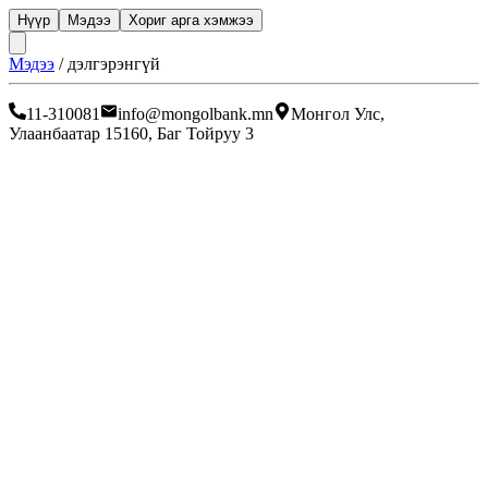
Нүүр
Мэдээ
Хориг арга хэмжээ
Мэдээ
/
дэлгэрэнгүй
11-310081
info@mongolbank.mn
Монгол Улс,
Улаанбаатар 15160, Баг Тойруу 3