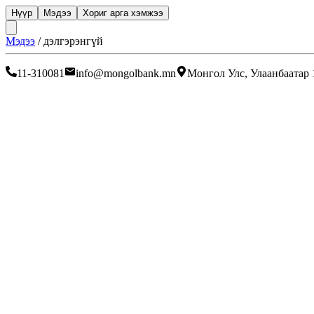
Нүүр
Мэдээ
Хориг арга хэмжээ
Мэдээ
/
дэлгэрэнгүй
11-310081
info@mongolbank.mn
Монгол Улс, Улаанбаатар 