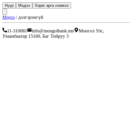
Нүүр
Мэдээ
Хориг арга хэмжээ
Мэдээ
/
дэлгэрэнгүй
11-310081
info@mongolbank.mn
Монгол Улс,
Улаанбаатар 15160, Баг Тойруу 3