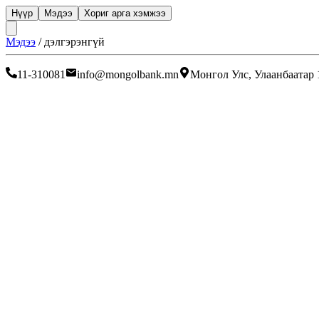
Нүүр
Мэдээ
Хориг арга хэмжээ
Мэдээ
/
дэлгэрэнгүй
11-310081
info@mongolbank.mn
Монгол Улс, Улаанбаатар 